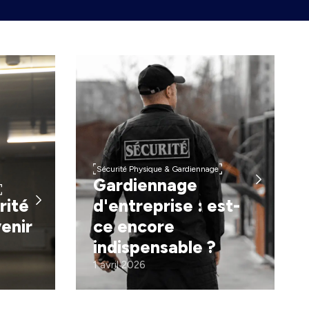
Sécurité Physique & Gardiennage
Gardiennage
rité
d'entreprise : est-
enir
ce encore
indispensable ?
1 avril 2026