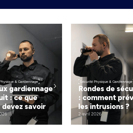
 Physique & Gardiennage
Sécurité Physique & Gardiennage
ux gardiennage
Rondes de sécu
uit : ce que
: comment prév
 devez savoir
les intrusions ?
2026
2 avril 2026