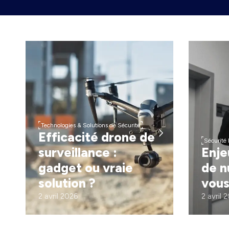
Technologies & Solutions de Sécurité
Efficacité drone de
Sécurité
surveillance :
Enje
gadget ou vraie
de n
solution ?
vous
2 avril 2026
2 avril 